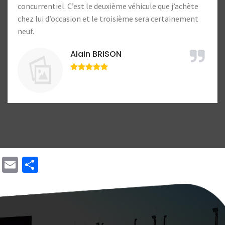
Lucien Lample
Email
Share