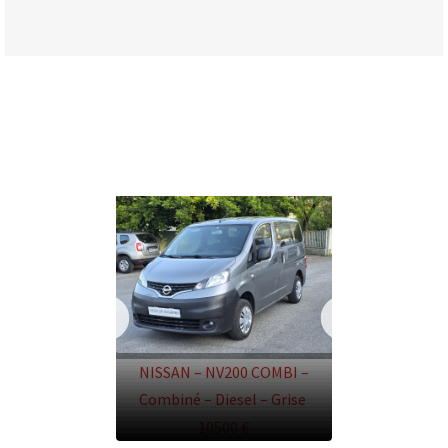
NISSAN – NV200 COMBI –
Combiné – Diesel – Grise
10500 €