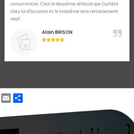
Lucien Lample
Email
Share