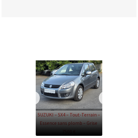
SUZUKI – SX4 – Tout-Terrain –
Essence sans plomb – Grise
7500 €