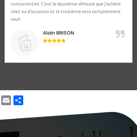
Lucien Lample
j’achète
ainement
Email
Share