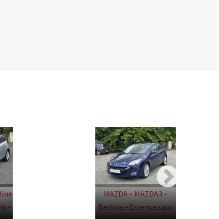
line
MAZDA – MAZDA3 –
mb –
Berline – Essence sans