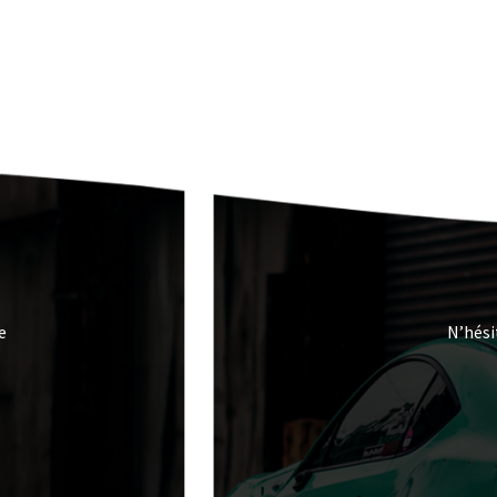
e
N’hési