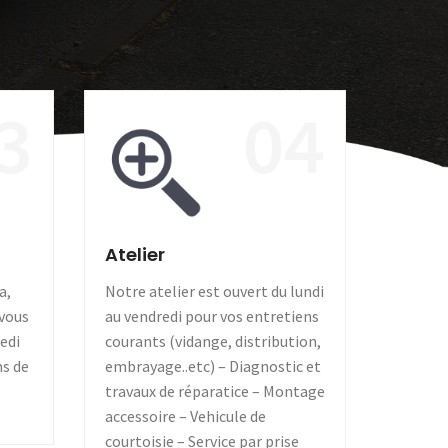
3
04
Atelier
a,
Notre atelier est ouvert du lundi
 vous
au vendredi pour vos entretiens
medi
courants (vidange, distribution,
ns de
embrayage..etc) – Diagnostic et
travaux de réparatice – Montage
accessoire – Vehicule de
courtoisie – Service par prise