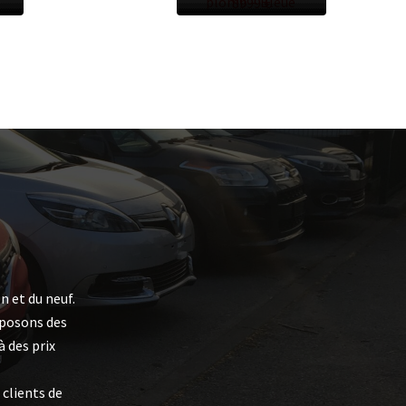
plomb – Bleue
8999 €
n et du neuf.
oposons des
 des prix
clients de