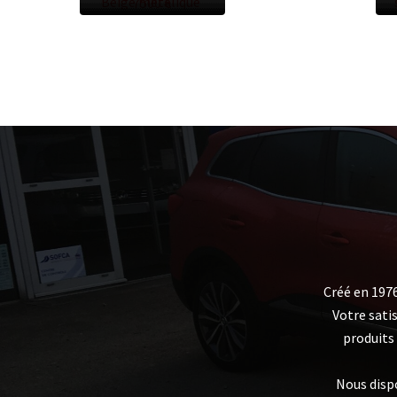
Beige métalique
7500 €
Créé en 1976
Votre sati
produits
Nous disp