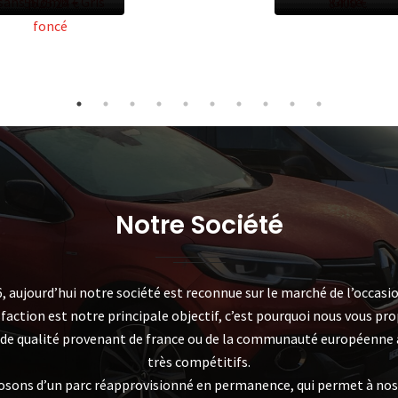
sans plomb – Gris
Grise
5625.24 €
8400 €
foncé
Notre Société
, aujourd’hui notre société est reconnue sur le marché de l’occasio
sfaction est notre principale objectif, c’est pourquoi nous vous pr
 de qualité provenant de france ou de la communauté européenne à
très compétitifs.
osons d’un parc réapprovisionné en permanence, qui permet à nos 