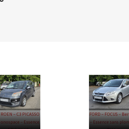
TROEN – C3 PICASSO
FORD – FOCUS – Ber
Monospace – Essence
– Essence sans plo