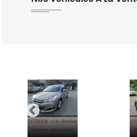
CITROEN – C4 – Berline
CI
– Essence sans plomb –
– 