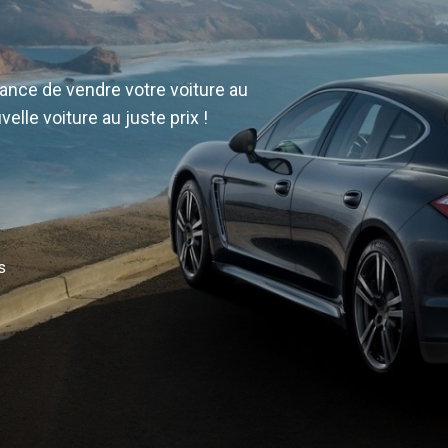
urance de vendre votre voiture au
velle voiture au juste prix !
s