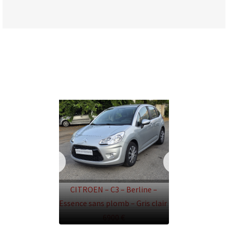
CITROEN – C3 – Berline –
Essence sans plomb – Gris clair
6900 €