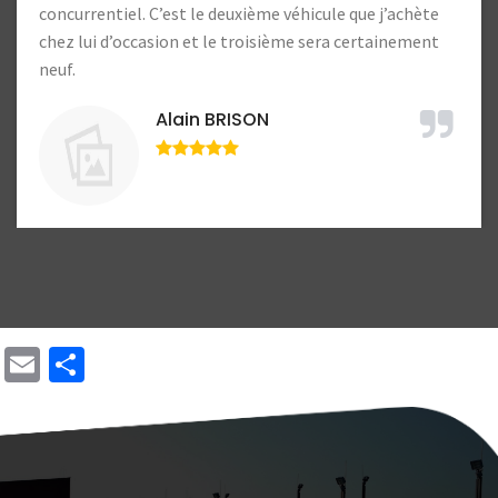
Lucien Lample
hète
ment
Email
Share