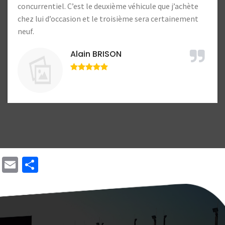
Lucien Lample
Email
Share