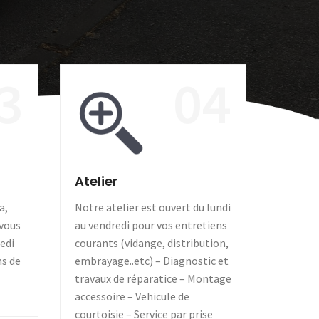
3
04
Atelier
a,
Notre atelier est ouvert du lundi
 vous
au vendredi pour vos entretiens
medi
courants (vidange, distribution,
ns de
embrayage..etc) – Diagnostic et
travaux de réparatice – Montage
accessoire – Vehicule de
courtoisie – Service par prise