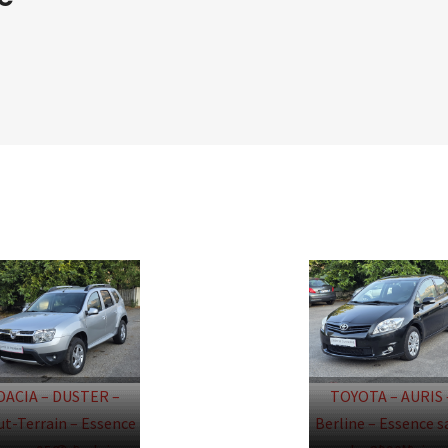
DACIA – DUSTER –
TOYOTA – AURIS 
ut-Terrain – Essence
Berline – Essence s