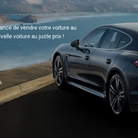
urance de vendre votre voiture au
velle voiture au juste prix !
s