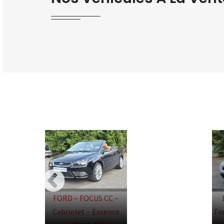
FORD – FOCUS CC –
Cabriolet – Essence
To