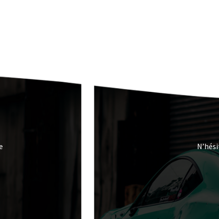
e
N’hési