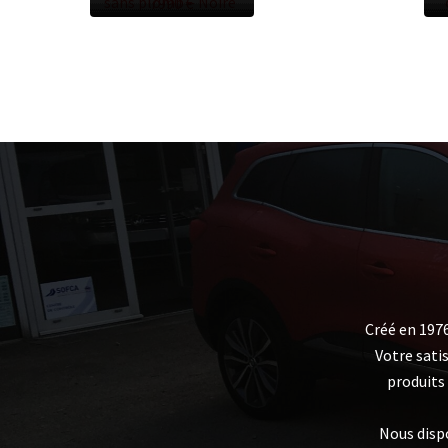
sans plomb – Noire
7990 €
Créé en 1976
Votre sati
produits
Nous disp