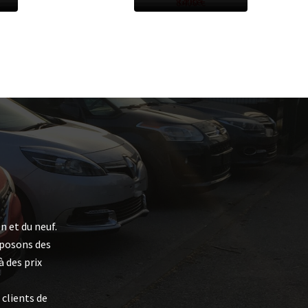
Grise
8400 €
n et du neuf.
oposons des
 des prix
clients de