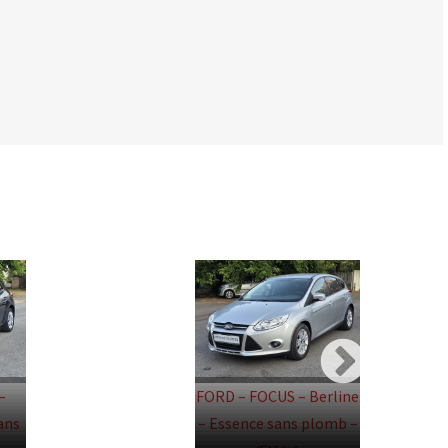
–
FORD – FOCUS – Berline
ans
– Essence sans plomb –