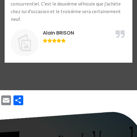
Lucien Lample
Email
Share