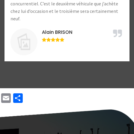
Lucien Lample
Email
Share