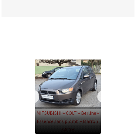
MITSUBISHI – COLT – Berline –
Essence sans plomb – Marron
6400 €