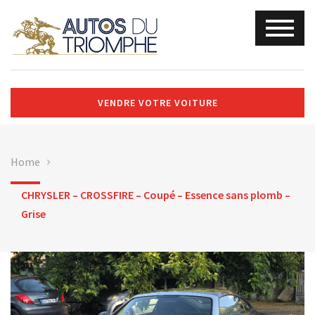
VENDRE VOTRE VOITURE
Home
CHRYSLER – CROSSFIRE – Coupé – Essence sans plomb –
Grise