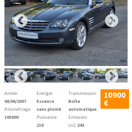
10900
Année:
Energie:
Transmission:
€
08/06/2007
Essence
Boîte
Kilométrage:
sans plomb
automatique
105600
Puissance:
Emission
218
co2:
243