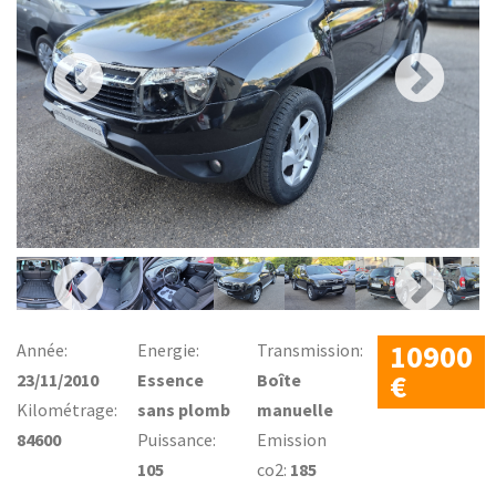
10900
Année:
Energie:
Transmission:
€
23/11/2010
Essence
Boîte
Kilométrage:
sans plomb
manuelle
84600
Puissance:
Emission
105
co2:
185