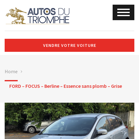
VENDRE VOTRE VOITURE
Home
FORD – FOCUS – Berline – Essence sans plomb – Grise