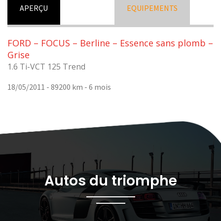
APERÇU
EQUIPEMENTS
FORD – FOCUS – Berline – Essence sans plomb –
Grise
1.6 Ti-VCT 125 Trend
18/05/2011 - 89200 km -
6 mois
Autos du triomphe