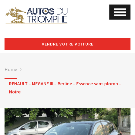
VENDRE VOTRE VOITURE
Home
RENAULT – MEGANE III – Berline – Essence sans plomb –
Noire