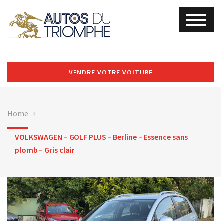
VENDRE VOTRE VOITURE
Home
VOLKSWAGEN – GOLF PLUS – Berline – Essence sans
plomb – Gris clair