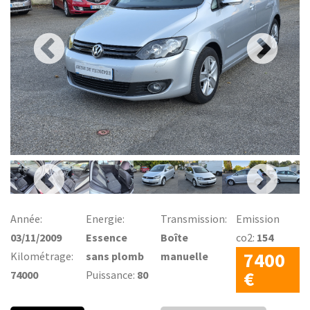
Année:
Energie:
Transmission:
Emission
03/11/2009
Essence
Boîte
co2:
154
7400
Kilométrage:
sans plomb
manuelle
€
74000
Puissance:
80